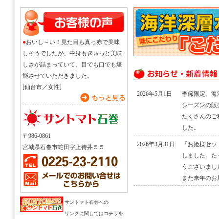
●
おいし～い！見た目も真っ赤で美味
しそうでしたが、中身もぎゅっと美味
しさが詰まっていて、目でも口でも堪
能させていただきました。
[仙台市／女性]
2026年5月1日
季節限定、海
シーズンの販
たくさんのご
した。
〒986-0861
2026年3月31日
「お姫様セッ
宮城県石巻市蛇田字上待井５５
しました。た
うございまし
また来年のお
サントマト石巻への
リンクに関してはコチラを